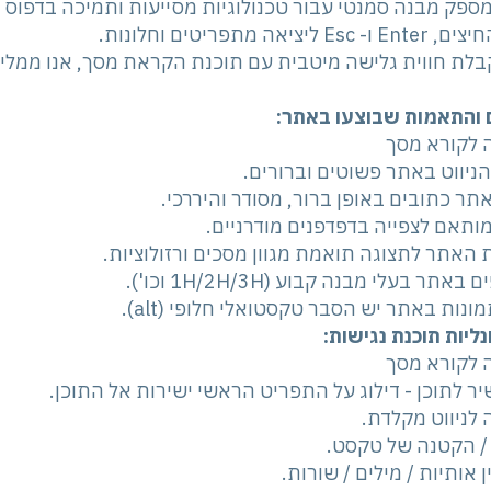
ספק מבנה סמנטי עבור טכנולוגיות מסייעות ותמיכה בדפו
E ליציאה מתפריטים וחלונות.
לת חווית גלישה מיטבית עם תוכנת הקראת מסך, אנו ממליצים לשימוש בתו
ם והתאמות שבוצעו באתר:
לקורא מסך
ניווט באתר פשוטים וברורים.
תר כתובים באופן ברור, מסודר והיררכי.
תאם לצפייה בדפדפנים מודרניים.
אתר לתצוגה תואמת מגוון מסכים ורזולוציות.
אתר בעלי מבנה קבוע (1H/2H/3H וכו').
ונות באתר יש הסבר טקסטואלי חלופי (alt).
נליות תוכנת נגישות:
לקורא מסך
שיר לתוכן - דילוג על התפריט הראשי ישירות אל התוכן.
לניווט מקלדת.
/ הקטנה של טקסט.
ן אותיות / מילים / שורות.