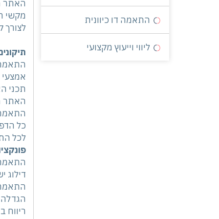
האתר מ
מקשי החיצים, Enter ו- sc
התאמה דו כיוונית
לצורך קב
ליווי וייעוץ מקצועי
תיקוני
התאמה 
אמצעי ה
תכני הא
האתר מו
התאמת ה
כל הדפים ב
לכל התמ
פונקציו
התאמה 
דילוג י
התאמה 
הגדלה 
ריווח בי