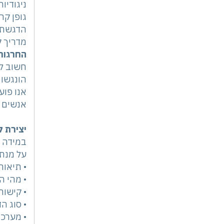
ניגודיו
גופן קר
הדגשת 
מדריך 
החרגות
חשוב לצ
הונגשו 
אנו פוע
אנשים 
יצירת 
במידה 
על מנת 
• תיאור
• מהי ה
• קישור
• סוג ה
• מערכ