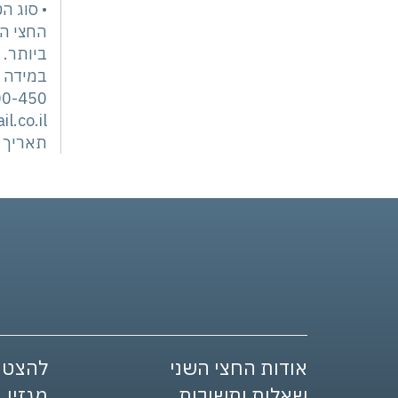
• סוג ה
החצי הש
ביותר.
במידה ו
00-450
.co.il
תאריך עדכ
אודות החצי השני
להצטר
שאלות ותשובות
מגזין