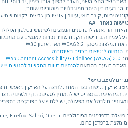
אתר של החצי השני, נועדה להפוך אותו לזמין, ידידותי ונוח 
, הנובעים בין היתר ממוגבלויות מוטוריות שונות,
קוגניטיביות, קוצר רואי, עיוורון או עיוורון צבעים, לקויות שמי
ישות באתר - AA
האתר הותאמה לדפדפנים הנפוצים ולשימוש בטלפון הסלולרי 
לצות מסמך WCAG2.2 מאת ארגון W3C.
:
הנחיות לנגישות תכנים באינטרנט
ת:
Web Content Accessibility Guidelines (WCAG) 2.0
האתר בוצעה בהתאם
להנחיות רשות התקשוב להנגשת יישומ
וברים למצב נגיש?
צב אייקון נגישות בצד האתר. לחיצה על האייקון מאפשרת 
ה המתאימה בתפריט יש להמתין לטעינת הדף ולשינוי הרצוי 
מעוניינים לבטל את הפעולה, יש ללחוץ על הפונקציה בתפריט
מומלצת בדפדפן כרום.