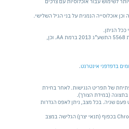
יותר לשימוש עבור אוכלוסיות עם צרכים
עה וכן אוכלוסייה הנמנית על בני הגיל השלישי.
ככל הניתן.
מקפידה על עמידה בדרישות תקנות שוויון זכויות לאנשים עם מוגבלות 5568 התשע"ג 2013 ברמת AA. וכן,
ים בדפדפני אינטרנט
.
פתיחת של תפריט הנגישות. לאחר בחירת
בתצוגה (במידת הצורך).
 פעם שניה. בכל מצב, ניתן לאפס הגדרות
התוכנה פועלת בדפדפנים הפופולריים: Chrome, Firefox, Safari, Opera בכפוף (תנאי יצרן) הגלישה במצב