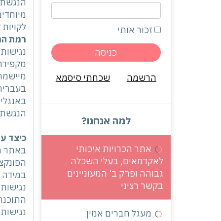
הנגשת ה
מיוחדים
לקויות 
זכור אותי
רמת הנג
נגישות 
מיישמת את המ
הרשמה
שכחתי סיסמא
בעברית
באנגלי
הנגשת 
למה אנחנו?
כיצד ע
אתר הכרויות איכותי
באתר מו
לאקדמאים, בעלי השכלה
הפונקצי
גבוהה ופרק ב' המעוניינים
במידה ו
בקשר רציני
נגישות.
נגישות 
מעגל חברים אמין