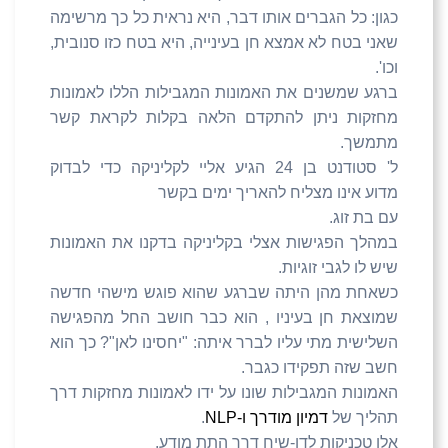
כגון: כל הגברים אותו דבר, היא נראית כל כך מרשימה
שאני בטח לא אמצא חן בעינייה, היא בטח כזו סנובית,
וכו'.
ברגע שמשנים את האמונות המגבילות הללו לאמונות
מחזקות ניתן להתקדם הלאה בקלות לקראת קשר
מתמשך.
ל' סטודנט בן 24 הגיע אליי לקליניקה כדי לבדוק
מדוע אינו מצליח להאריך ימים בקשר
עם בת זוג.
במהלך הפגישות אצלי בקליניקה בדקנו את האמונות
שיש לו לגבי זוגיות.
כשאחת מהן היתה שברגע שהוא פוגש מישהי חדשה
שמוצאת חן בעיניו , הוא כבר חושב החל מהפגישה
השלישית מתי עליו לברר איתה: "יחסינו לאן"? כך הוא
חשב שזה תפקידו כגבר.
האמונות המגבילות שונו על ידו לאמונות מחזקות דרך
תהליך של
דמיון מודרך ו-
NLP
.
אלו טכניקות לדו-שיח דרך התת מודע.