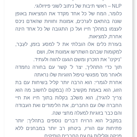
NLP
– ראשי תיבות של ניתוב לשוני פיזיולוגי.
כלומר, המח של כל אחד מקדד את המציאות באופן
שונה בהתאם לערכים, אמונות וחוויות שהאדם ניכס
לעצמו במהלך חייו ועל כן התגובה של כל אחד הינה
אחרת, למציאות.
בעזרת כלים אלו הובלתי את ל' למסע בזמן, לעַבַר,
למקומות שבהם השתרשו אמונות אלו, ושם
"ניקינו" את הזכרון ומשם הגענו להווה ולעתיד.
תוך כדי התהליך, יצר ל' קשר עם בחורה נחמדה
ולאחר מס' מפגשי טיפול הזוגיות שלו נראתה
אחרת לגמרי: הוא הרבה יותר קליל בשיחות עם בת
הזוג, הוא באמת מקשיב לה (במקום לחשוב מה הוא
צריך להגיד), הוא משלב בקלות בתוך חייו את חיי
החברה שלו עם החברים, את הלימודים ואת העבודה
והם כבר בזוגיות למעלה מחצי שנה.
במקביל הוא הרויח דברים נוספים בתהליך: יותר
פתיחות עם הוריו, ביטחון רב יותר במבחנים ללא
פניקה וקלילות גם עם החברים הותיקים.