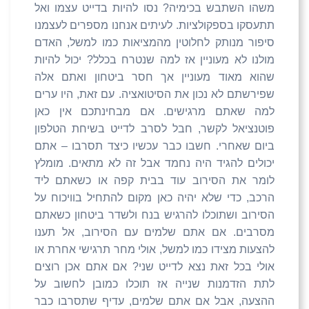
משהו השתבש בכימיה? נסו להיות בדייט עצמו ואל
תתעסקו בספקולציות. לעיתים אנחנו מספרים לעצמנו
סיפור מנותק לחלוטין מהמציאות כמו למשל, האדם
מולנו לא מעוניין אז למה שנטרח בכלל? יכול להיות
שהוא מאוד מעוניין אך חסר ביטחון ואתם אלה
שפירשתם לא נכון את הסיטואציה. עם זאת, היו ערים
למה שאתם מרגישים. אם מבחינתכם אין כאן
פוטנציאל לקשר, חבל לסרב לדייט בשיחת הטלפון
ביום שאחרי. חשבו כבר עכשיו כיצד תסרבו – אתם
יכולים להגיד היה נחמד אבל זה לא מתאים. מומלץ
לומר את הסירוב עוד בבית קפה או כשאתם ליד
הרכב, כדי שלא יהיה כאן מקום להתחיל בוויכוח על
הסירוב ושתוכלו להרגיש בנח ולשדר ביטחון כשאתם
מסרבים. אם אתם שלמים עם הסירוב, אל תענו
להצעות מצידו כמו למשל, אולי מחר תרגישי אחרת או
אולי בכל זאת נצא לדייט שני? אם אתם אכן רוצים
לתת הזדמנות שנייה אז תוכלו כמובן לחשוב על
ההצעה, אבל אם אתם שלמים, עדיף שתסרבו כבר