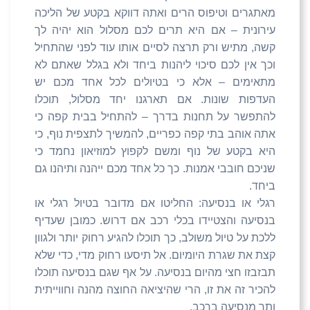
מאתגרים וטיפוס הרים ואתה דווקא בקטע של הליכה
עירונית – אם היא תרים לכם מסלול הוא יהיה לך
קשה, מתיש ורק תרצה לסיים אותו עוד לפני שהתחיל
וכך אין לכם סיכוי ליהנות ביחד ולא בגלל שאתם לא
מתאימים – אלא כי בטיולים לכל אחד מכם יש
העדפות שונות. אם תארגנו יחד מסלול, תוכלו
להתפשר על תחנות בדרך – להתחיל בבית קפה כי
אתה אוהב בתי קפה כפריים, להמשיך לתצפית נוף, כי
היא בקטע של נוף ומשם לקפוץ למוזיאון נחמד כי
שניכם חובבי אמנות. כך כל אחד מכם ייהנה ותיהנו גם
ביחד.
רגלי או בנסיעה: החליטו אם מדובר בטיול רגלי או
בנסיעה והצטיידו בכלי רכב אם דרוש. כמובן שעדיף
ללכת על טיול משולב, כך תוכלו להגיע רחוק יותר ולגוון
קצת את שגרת היומיום. אל תיסעו רחוק מדי, כדי שלא
תבזבזו חצי מהיום בנסיעה. על אף שגם בנסיעה תוכלו
להכיר זה את זו, הרי שהיציאה החוצה מהנה וחווייתית
ותר מנסיעה ברכב.