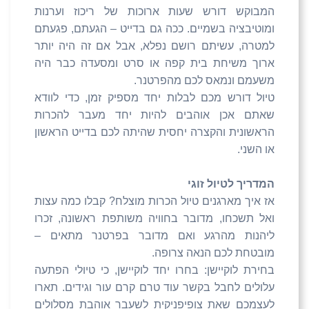
המבוקש דורש שעות ארוכות של ריכוז וערנות
ומוטיבציה בשמיים. ככה גם בדייט – הגעתם, פגעתם
למטרה, עשיתם רושם נפלא, אבל אם זה היה יותר
ארוך משיחת בית קפה או סרט ומסעדה כבר היה
משעמם ונמאס לכם מהפרטנר.
טיול דורש מכם לבלות יחד מספיק זמן, כדי לוודא
שאתם אכן אוהבים להיות יחד מעבר להכרות
הראשונית והקצרה יחסית שהיתה לכם בדייט הראשון
או השני.
המדריך לטיול זוגי
אז איך מארגנים טיול הכרות מוצלח? קבלו כמה עצות
ואל תשכחו, מדובר בחוויה משותפת ראשונה, זכרו
ליהנות מהרגע ואם מדובר בפרטנר מתאים –
מובטחת לכם הנאה צרופה.
בחירת לוקיישן: בחרו יחד לוקיישן, כי טיולי הפתעה
עלולים לחבל בקשר עוד טרם קרם עור וגידים. תארו
לעצמכם שאת צופיפניקית לשעבר אוהבת מסלולים