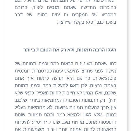
"עיגול פינות" או ייפוי של המציאות יכולים להועיל לכם
בהיכרות החדשה שאתם מנסים ליצור, ברובם
המכריע של המקרים זה יהיה בסופו של דבר
בעוכריכם, ויפגע בקשר שייווצר.
העלו הרבה תמונות, ולא רק את הטובות ביותר
כמו שאתם מעוניינים לראות כמה וכמה תמונות של
מישהי לפני שתרצו להיפגש עימה כפרטנרית רומנטית
פוטנציאלית, כך גם היא תרצה לראות איך אתם
באמת נראים. לכן דאגו להעלות כמה וכמה תמונות
שלכם, ואלו ממש לא חייבות להיות (ואפילו כדאי שלא
יהיו) רק התמונות הטובות והמחמיאות ביותר שלכם.
אין צורך להעלות תמונות גרועות ולא מחמיאות בעליל
כמובן, אלא לגוון ולמצוא כמה וכמה תמונות שונות
התופסות אתכם מזוויות מעט שונות. זה יסייע להיכרות
הראשונית להיות אמינה יותר ויוריד משמעותית את