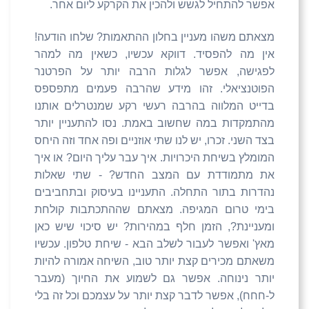
אפשר להתחיל לגשש ולהכין את הקרקע ליום אחר.
מצאתם משהו מעניין בחלון ההתאמות? שלחו הודעה!
אין מה להפסיד. דווקא עכשיו, כשאין מה למהר
לפגישה, אפשר לגלות הרבה יותר על הפרטנר
הפוטנציאלי. זהו מידע שהרבה פעמים מתפספס
בדייט המלווה בהרבה רעשי רקע שמנטרלים אותנו
מהתמקדות במה שחשוב באמת. נסו להתעניין יותר
בצד השני. זכרו, יש לנו שתי אוזניים ופה אחד וזה היחס
המומלץ בשיחת היכרויות. איך עבר עליך היום? או איך
את מתמודדת עם המצב החדש? - שתי שאלות
נהדרות בתור התחלה. התעניינו בעיסוק ובתחביבים
בימי טרום המגיפה. מצאתם שההתכתבות קולחת
ומעניינת?, הזמן חלף במהירות? יש סיכוי שיש כאן
מאץ' ואפשר לעבור לשלב הבא - שיחת טלפון. עכשיו
משאתם מכירים קצת יותר טוב, השיחה אמורה להיות
יותר נינוחה. אפשר גם לשמוע את החיוך (מעבר
ל-חחח), אפשר לדבר קצת יותר על עצמכם וכל זה בלי