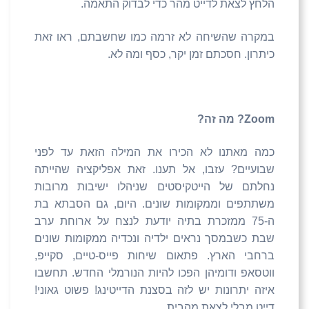
הלחץ לצאת לדייט מהר כדי לבדוק התאמה.
במקרה שהשיחה לא זרמה כמו שחשבתם, ראו זאת
כיתרון. חסכתם זמן יקר, כסף ומה לא.
Zoom
? מה זה?
כמה מאתנו לא הכירו את המילה הזאת עד לפני
שבועיים? עזבו, אל תענו. זאת אפליקציה שהייתה
נחלתם של הייטקיסטים שניהלו ישיבות מרובות
משתתפים וממקומות שונים. היום, גם הסבתא בת
ה-75 ממזכרת בתיה יודעת לנצח על ארוחת ערב
שבת כשבמסך נראים ילדיה ונכדיה ממקומות שונים
ברחבי הארץ. פתאום שיחות פייס-טיים, סקייפ,
ווטסאפ ודומיהן הפכו להיות הנורמלי החדש. תחשבו
איזה יתרונות יש לזה בסצנת הדייטינג! פשוט גאוני!
דייט מבלי לצאת מהבית.