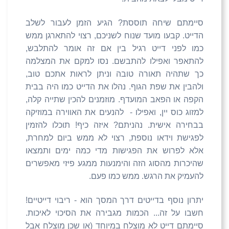
סיימתם שיחה תוססת? הגיע הזמן לעבור לשלב
הדייט. קבעו מועד שנוח לשניכם, רצוי להתארגן ממש
כמו לפני דייט רגיל בין אם זה אומר להתלבש,
להתאפר ואפילו להתבשם. נסו למקם את המצלמה
כך שתהיה תאורה טובה וניתן לראות אתכם טוב,
ולהבין את שפת הגוף. נהלו את הדייט כמו היה בבית
הקפה או הפאב המועדף. מוזמנים להכין שתייה קלה,
למזוג כוס יין, ואפילו - להנעים את האווירה במוזיקה
בבחירה אישית. נהניתם? איזה כיף! תוכלו להזמין
לפגישת וידאו נוספת, רצוי לא ממש ביום למחרת,
אלא לפרוש את הפגישות מדי כמה ימים ותמצאו
שהיכרות מהסוג הזה והימנעות ממגע פיזי מאפשרים
להעמיק את הרגש. ממש כמו פעם.
יתרון נוסף בדייטים דרך המסך הוא - ריבוי דייטיים!
חשבו על זה... הכמות מגבירה את הסיכוי לאיכות.
סיימתם דייט לא מוצלח במיוחד (או שכן מוצלח אבל