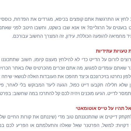
לחץ או התרגשות אתם קופצים בכיסא, מגרדים את הפדחת, כוססים 
 בועטים על הרגליים? אז אנא שבו בשקט, וחשבו היטב לפני שאתם 
ד מחמיאה להופעה הכוללת. עידון, זה המצרך החשוב עבורכם.
טעויות עתידיות
ים לזרום על הדייט כדי לא להילחץ מעצם קיומו, חשוב שתתכוננו א
 שאתם עומדים לפגוש, מה אתם זוכרים מהכרטיס שלו באתר הכרויות
פון נחרטו בזיכרונכם וכיצד תהפכו את העובדות האלה לנושאי שיחה א
 שלא חלילה תקבעו דייט כפול, הגעה ליעד המבוקש בלי לאחר, פי
מסר לדייט. הגיעו מוכנים ויהיה לכם קל להתרכז במה שחשוב: בפרטנר
אל תהיו על טייס אוטומאטי
קתק דייטים או שהתכוננתם טוב מדי (שיננתם את קורות החיים של
דקויות: למשל, הפרטנר שאל שאלה והתעלמתם או הפריע לכם במ