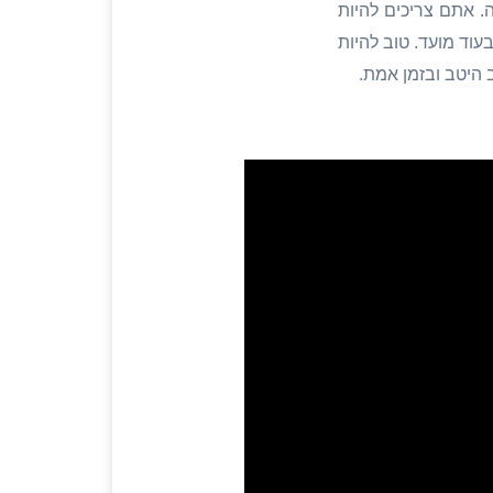
. אתם צריכים להיות
וד מועד. טוב להיות
 היטב ובזמן אמת.