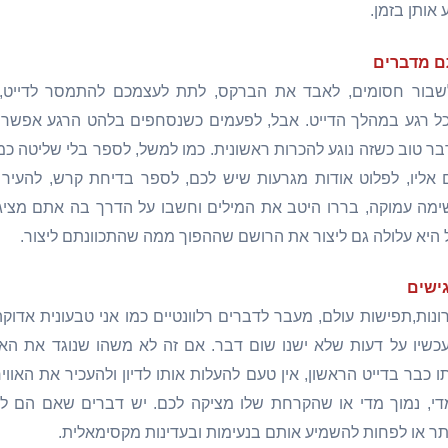
 אותן בזמן.
ם מדברים
 לשבור חסומים, לאבד את הברקס, לתת לעצמכם להתמסר לדייט, 
ל רגע במהלך הדייט. אבל, לפעמים כשנסחפים בלהט הרגע אפשר
 דבר טוב כשזה נוגע להכרות ראשונית. כמו למשל, לספר בלי שליטה
אליו, לפלוט אודות מגרעות שיש לכם, לספר בדיחת קרש, להעיר 
שימה עמוקה, בררו היטב את המילים וחשבו על הדרך בה אתם מציג
היא עלולה גם ליצור את הרושם שההפוך ממה שהתכוונתם ליצור.
ישים
ונות,תפישות עולם, מעבר לדברים רלוונטיים כמו אני טבעונית אדוקה
כשיו על דעות שלא ישנו שום דבר. אם זה לא משהו שנוגד את האנ
כבר בדייט הראשון, אין טעם להעלות אותו לדיון ולהעכיר את האוויר
י, נמוך מדי או שהקרחת שלו מציקה לכם. יש דברים שאם הם לא 
ר או לפחות להשמיע אותם בנעימות ובעדינות מקסימאלית.