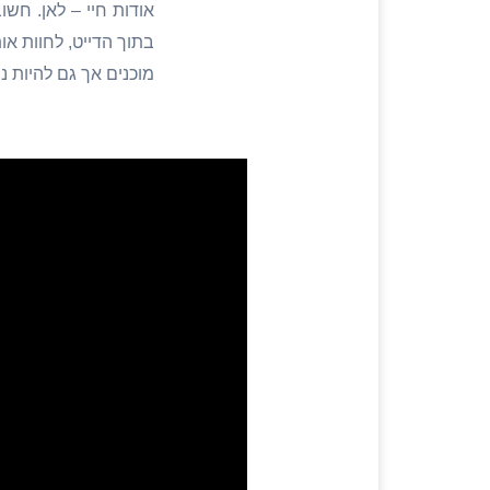
אודות חיי – לאן. חש
בתוך הדייט, לחוות א
מוכנים אך גם להיות נ