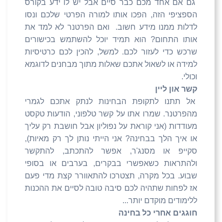
גם אם אחד מכם כבר סיים אבל יש לו ידע בקורס
הספציפי הזה, הפכו אותו למורה הפרטי שלכם ונסו
לדלות ממנו מידע חשוב. ואם הפרטנר לא למד את
אותו התחום? הוא תמיד יוכל להשתמש בכישורים
שרכש כדי לעזור לכם. למשל, להכין לכם כרטיסיות
למידה או לשאול אתכם שאלות מתוך מבחנים לדוגמא
וכולי.
קשר און ליין
אל תתנו לתקופת הבחינות לנתק אתכם לגמרי
מהפרטנר. שמרו אתו על קשר טלפוני, הודעות טקסט
מעודדות (אני קוראת על נפוליון אבל חושבת רק עליך
או איך הלך בבחינה? אני הייתי נותן לך רק מאיות),
סקייפ או מסנג'ר, אפשר להתכתב, להתקשר
ולהתראות כשאפשרי בבקרים, בערבים או בסופי
שבוע. בכל מקרה, תצטרכו להתאוורר קצת מדי פעם
אז לפחות שתהיה לכם סיבה טובה לסיים את ההכנות
ללימודים מוקדם יותר...
חוגגים אחרי כל בחינה